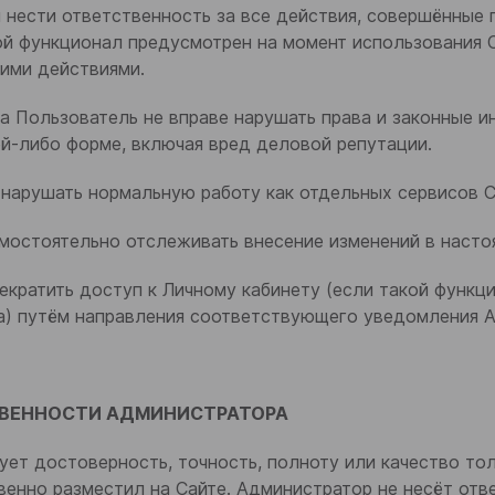
я нести ответственность за все действия, совершённые 
ой функционал предусмотрен на момент использования С
кими действиями.
та Пользователь не вправе нарушать права и законные и
ой-либо форме, включая вред деловой репутации.
е нарушать нормальную работу как отдельных сервисов Са
амостоятельно отслеживать внесение изменений в наст
рекратить доступ к Личному кабинету (если такой функц
а) путём направления соответствующего уведомления 
СТВЕННОСТИ АДМИНИСТРАТОРА
рует достоверность, точность, полноту или качество то
енно разместил на Сайте. Администратор не несёт отв