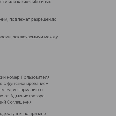
сти или каких-либо иных
 ним, подлежат разрешению
ворами, заключаемыми между
ский номер Пользователя
ые с функционированием
телем, информацию о
ие от Администратора
вий Соглашения.
 недоступны по причине