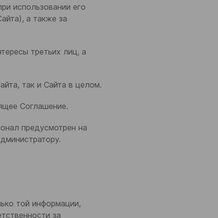
при использовании его
айта), а также за
нтересы третьих лиц, а
йта, так и Сайта в целом.
оящее Соглашение.
ионал предусмотрен на
Администратору.
лько той информации,
етственности за