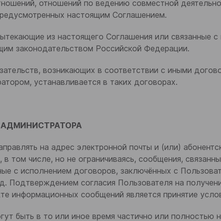
тношений, отношений по ведению совместной деятельно
предусмотренных настоящим Соглашением.
 вытекающие из настоящего Соглашения или связанные с
щим законодательством Российской Федерации.
бязательств, возникающих в соответствии с иными дого
атором, устанавливается в таких договорах.
И АДМИНИСТРАТОРА
направлять на адрес электронной почты и (или) абонент
в том числе, но не ограничиваясь, сообщения, связанн
нные с исполнением договоров, заключённых с Пользова
СПАСИБО!
. д. Подтверждением согласия Пользователя на получен
кте информационных сообщений является принятие усло
могут быть в то или иное время частично или полностью
Наши менеджеры свяжутся с Вами в