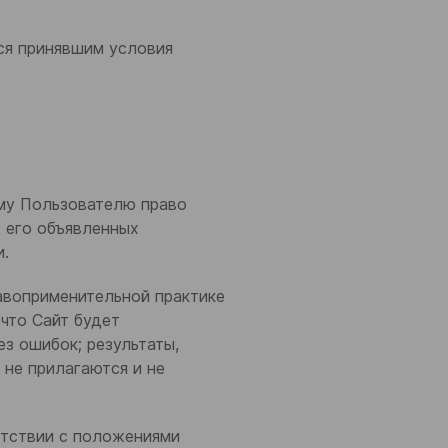
тся принявшим условия
ому Пользователю право
 его объявленных
и.
равоприменительной практике
 что Сайт будет
з ошибок; результаты,
 не прилагаются и не
етствии с положениями