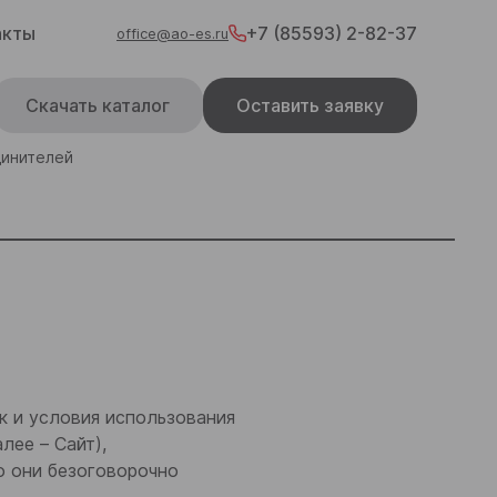
акты
+7 (85593) 2-82-37
office@ao-es.ru
Скачать каталог
Оставить заявку
динителей
к и условия использования
лее – Сайт),
о они безоговорочно