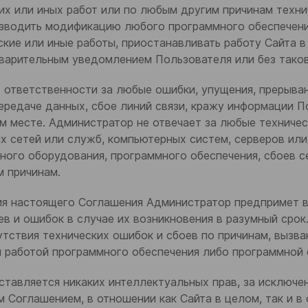
течение 48 часов
х или иных работ или по любым другим причинам техни
зводить модификацию любого программного обеспечени
Отдел маркетинга и сбыта:
ие или иные работы, приостанавливать работу Сайта в 
+7 (855) 932-68-46
+7 (855) 934-92-27
+7 (843) 202-37-10
+7 (843) 202-37-57
варительным уведомлением Пользователя или без таков
т ответственности за любые ошибки, упущения, прерыван
ередаче данных, сбое линий связи, кражу информации 
Закрыть
м месте. Администратор не отвечает за любые техничес
ерсональных данных
 сетей или служб, компьютерных систем, серверов или
ного оборудования, программного обеспечения, сбоев с
м причинам.
ить
вия настоящего Соглашения Администратор предпримет в
ев и ошибок в случае их возникновения в разумный сро
утствия технических ошибок и сбоев по причинам, вызв
й работой программного обеспечения либо программной 
ставляется никаких интеллектуальных прав, за исключе
 Соглашением, в отношении как Сайта в целом, так и в