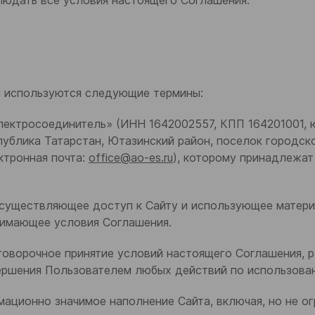
людать все условия настоящего Соглашения.
ии используются следующие термины:
«Электросоединитель» (ИНН 1642002557, КПП 164201001, 
ублика Татарстан, Ютазинский район, поселок городско
ктронная почта:
office@ao-es.ru
), которому принадлежа
, осуществляющее доступ к Сайту и использующее матери
нимающее условия Соглашения.
езоговорочное принятие условий настоящего Соглашения, 
ршения Пользователем любых действий по использова
рмационно значимое наполнение Сайта, включая, но не ог