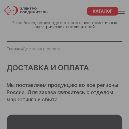
КАТАЛОГ
Разработка, производство и поставка герметичных
электрических соединителей
ФИО
СПАСИБО!
Главная
Доставка и оплата
Название компании
Наши менеджеры свяжутся с Вами в
ДОСТАВКА И ОПЛАТА
течение 48 часов
ИНН Вашей компании
Отдел маркетинга и сбыта:
Мы поставляем продукцию во все регионы
+7 (855) 932-68-46
Город
России. Для заказа свяжитесь с отделом
+7 (855) 934-92-27
+7 (843) 202-37-10
маркетинга и сбыта
Email
+7 (843) 202-37-57
Телефон
Закрыть