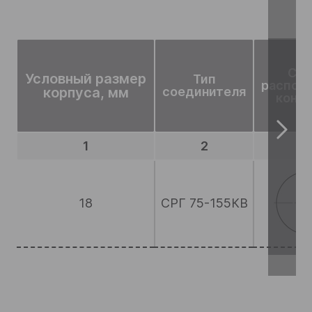
Схе
Условный размер
Тип
распол
корпуса, мм
соединителя
конта
1
2
3
18
СРГ 75-155КВ