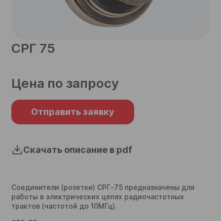
телефон
СРГ 75
Согласен на обработку
персональных данных
Цена по запросу
Согласен на обработку
персональных данных
Отправить
Отправить заявку
Отправить
Скачать описание в pdf
Соединители (розетки) СРГ‑75 предназначены для
работы в электрических цепях радиочастотных
трактов (частотой до 10МГц).