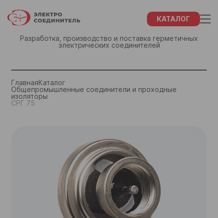
КАТАЛОГ
Разработка, производство и поставка герметичных
электрических соединителей
ЗАКАЗ
ФИО
СПАСИБО!
Главная
Каталог
Общепромышленные соединители и проходные
изоляторы
Название компании
СРГ 75
ФИО
Наши менеджеры свяжутся с Вами в
течение 48 часов
ИНН Вашей компании
Название компании
Отдел маркетинга и сбыта:
+7 (855) 932-68-46
Город
ИНН Вашей компании
+7 (855) 934-92-27
+7 (843) 202-37-10
Email
+7 (843) 202-37-57
Город
Телефон
email
Закрыть