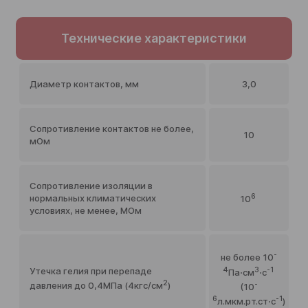
Технические характеристики
Диаметр контактов, мм
3,0
Сопротивление контактов не более,
10
мОм
Сопротивление изоляции в
6
нормальных климатических
10
условиях, не менее, МОм
-
не более 10
4
3
-1
Утечка гелия при перепаде
Па⋅см
⋅с
2
-
давления до 0,4МПа (4кгс/см
)
(10
6
-1
л.мкм.рт.ст⋅с
)