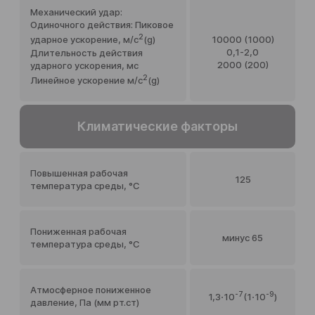
Механический удар:
Одиночного действия: Пиковое
2
10000 (1000)
ударное ускорение, м/c
(g)
0,1-2,0
Длительность действия
2000 (200)
ударного ускорения, мс
2
Линейное ускорение м/с
(g)
Климатические факторы
Повышенная рабочая
125
температура среды, °С
Пониженная рабочая
минус 65
температура среды, °С
Атмосферное пониженное
-7
-9
1,3⋅10
(1⋅10
)
давление, Па (мм рт.ст)