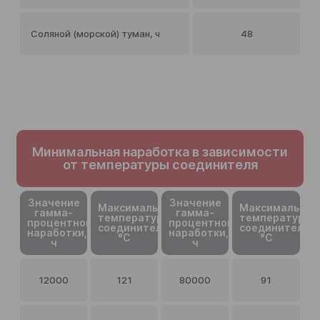
Соляной (морской) туман, ч
48
Минимальная наработка в зависимости
от температуры соединителя
Значение
Значение
Максимальная
Максимальная
гамма-
гамма-
температура
температура
процентной
процентной
соединителя,
соединителя,
наработки,
наработки,
°C
°C
ч
ч
12000
121
80000
91