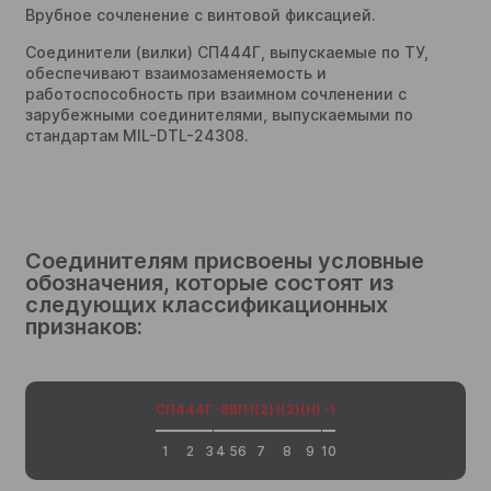
Врубное сочленение с винтовой фиксацией.
Соединители (вилки) СП444Г, выпускаемые по ТУ,
обеспечивают взаимозаменяемость и
работоспособность при взаимном сочленении с
зарубежными соединителями, выпускаемыми по
стандартам MIL-DTL-24308.
Соединителям присвоены условные
обозначения, которые состоят из
следующих классификационных
признаков:
СП
444
Г
-9
В
П
1(2)
1(2)
(Н)
-1
1
2
3
4
5
6
7
8
9
10