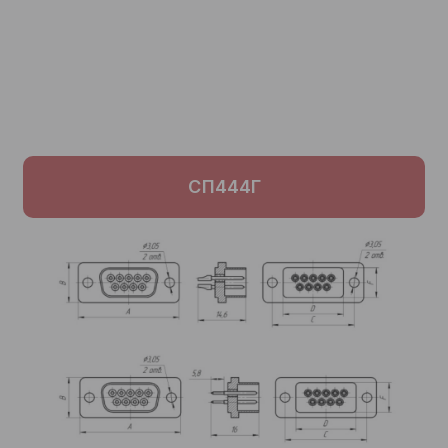
СП444Г