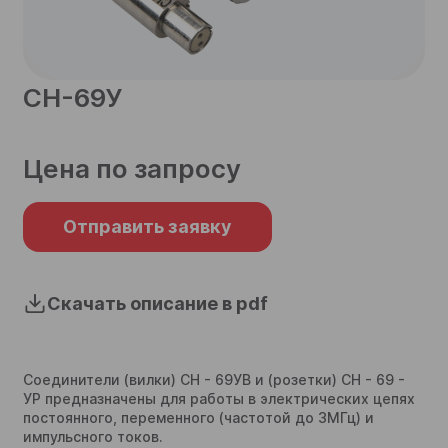
телефон
СН-69У
Согласен на обработку
персональных данных
Цена по запросу
Согласен на обработку
персональных данных
Отправить
Отправить заявку
Отправить
Скачать описание в pdf
Соединители (вилки) СН - 69УВ и (розетки) СН - 69 -
УР предназначены для работы в электрических цепях
постоянного, переменного (частотой до 3МГц) и
импульсного токов.