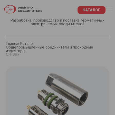
КАТАЛОГ
Разработка, производство и поставка герметичных
электрических соединителей
ЗАКАЗ
ФИО
СПАСИБО!
Главная
Каталог
Общепромышленные соединители и проходные
изоляторы
Название компании
СН-69У
ФИО
Наши менеджеры свяжутся с Вами в
течение 48 часов
ИНН Вашей компании
Название компании
Отдел маркетинга и сбыта:
+7 (855) 932-68-46
Город
ИНН Вашей компании
+7 (855) 934-92-27
+7 (843) 202-37-10
Email
+7 (843) 202-37-57
Город
Телефон
email
Закрыть