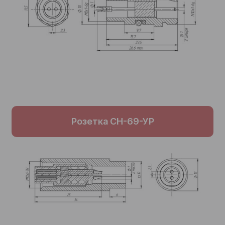
Розетка СН-69-УР