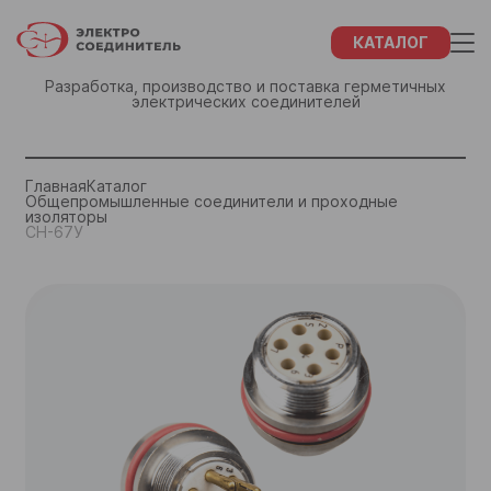
КАТАЛОГ
Разработка, производство и поставка герметичных
электрических соединителей
ЗАКАЗ
ФИО
СПАСИБО!
Главная
Каталог
Общепромышленные соединители и проходные
изоляторы
Название компании
СН-67У
ФИО
Наши менеджеры свяжутся с Вами в
течение 48 часов
ИНН Вашей компании
Название компании
Отдел маркетинга и сбыта:
+7 (855) 932-68-46
Город
ИНН Вашей компании
+7 (855) 934-92-27
+7 (843) 202-37-10
Email
+7 (843) 202-37-57
Город
Телефон
email
Закрыть