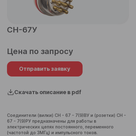
телефон
СН-67У
Согласен на обработку
персональных данных
Цена по запросу
Согласен на обработку
персональных данных
Отправить
Отправить заявку
Отправить
Скачать описание в pdf
Соединители (вилки) СН - 67 - 7(9)ВУ и (розетки) СН -
67 - 7(9)РУ предназначены для работы в
электрических цепях постоянного, переменного
(частотой до 3МГц) и импульсного токов.