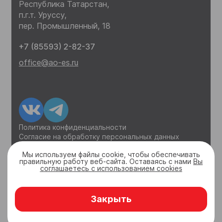
Республика Татарстан,
п.г.т. Уруссу,
пер. Промышленный, 18
+7 (85593) 2-82-37
office@ao-es.ru
Политика конфиденциальности
Согласие на обработку персональных данных
Уведомление о куках
Мы используем файлы cookie, чтобы обеспечивать
правильную работу веб-сайта. Оставаясь с нами
Вы
соглашаетесь с использованием cookies
Закрыть
(с) Электросоединитель, 2025
Разработка сайта -
студия 3 Грани дизайна