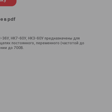
е в pdf
3-36У, НК7-60У, НК3-60У предназначены для
цепях постоянного, переменного (частотой до
нии до 700В.