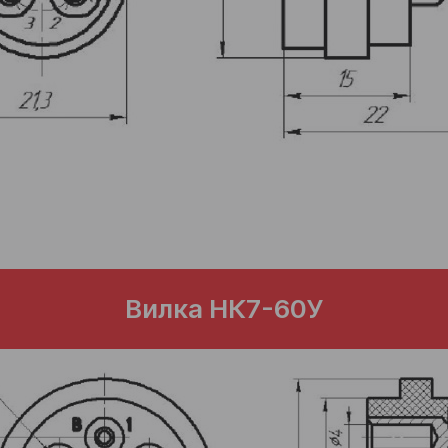
Вилка НК7-60У