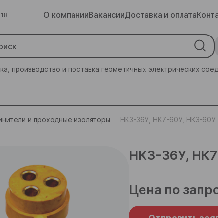
О компании
Вакансии
Доставка и оплата
Конт
 18
ка, производство и поставка герметичных электрических сое
нители и проходные изоляторы
НК3-36У, НК7-60У, НК3-60У
НК3-36У, НК7
Цена по запр
Отправить зая