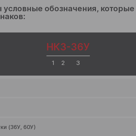
 условные обозначения, которые
наков:
НК
3
-36У
1
2
3
и (36У, 60У)