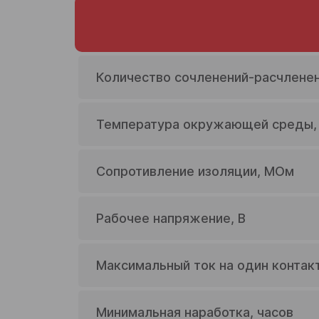
Количество сочленений-расчлене
Температура окружающей среды,
Сопротивление изоляции, МОм
ФИО
Название компании
Рабочее напряжение, В
ИНН Вашей компании
Максимальный ток на один контакт
Город
Минимальная наработка, часов
Email