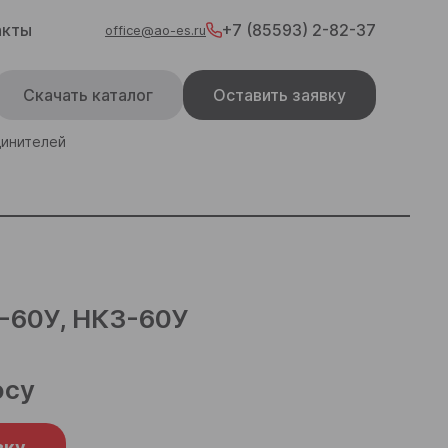
акты
+7 (85593) 2-82-37
office@ao-es.ru
Скачать каталог
Оставить заявку
динителей
-60У, НК3-60У
осу
вку