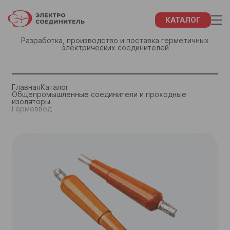
КАТАЛОГ
Разработка, производство и поставка герметичных
электрических соединителей
ЗАКАЗ
ФИО
СПАСИБО!
Главная
Каталог
Общепромышленные соединители и проходные
изоляторы
Название компании
Гермоввод
ФИО
Наши менеджеры свяжутся с Вами в
течение 48 часов
ИНН Вашей компании
Название компании
Отдел маркетинга и сбыта:
+7 (855) 932-68-46
Город
ИНН Вашей компании
+7 (855) 934-92-27
+7 (843) 202-37-10
Email
+7 (843) 202-37-57
Город
Телефон
email
Закрыть