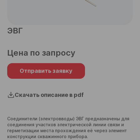
телефон
ЭВГ
Согласен на обработку
персональных данных
Цена по запросу
Согласен на обработку
персональных данных
Отправить
Отправить заявку
Отправить
Скачать описание в pdf
Соединители (электровводы) ЭВГ предназначены для
соединения участков электрической линии связи и
герметизации места прохождения её через элемент
конструкции скважинного прибора.