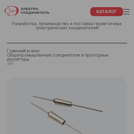
КАТАЛОГ
Разработка, производство и поставка герметичных
электрических соединителей
ЗАКАЗ
ФИО
СПАСИБО!
Главная
Каталог
Общепромышленные соединители и проходные
изоляторы
Название компании
ЭВГ
ФИО
Наши менеджеры свяжутся с Вами в
течение 48 часов
ИНН Вашей компании
Название компании
Отдел маркетинга и сбыта:
+7 (855) 932-68-46
Город
ИНН Вашей компании
+7 (855) 934-92-27
+7 (843) 202-37-10
Email
+7 (843) 202-37-57
Город
Телефон
email
Закрыть